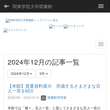
関東学院大学図書館
Toggl
2024年12月の記事一覧
2024年12月
5件
【本館】貴重資料展示 所蔵するさまざまな百
人一首を紹介
投稿日時 : 2024/12/10
図書館管理者
本館では「種々、百人一首」と題してさまざまな百人一首の