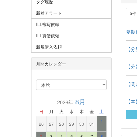
タグ履歴
新着アラート
5
ILL複写依頼
夏期
ILL貸借依頼
新規購入依頼
【分
月間カレンダー
【分
【関
8月
【本
2026年
日
月
火
水
木
金
土
1
26
27
28
29
30
31
2
3
4
5
6
7
8