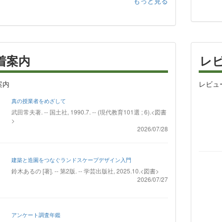
もっと見る
着案内
レ
案内
レビュ
真の授業者をめざして
武田常夫著. -- 国土社, 1990.7. -- (現代教育101選 ; 6).<図書
>
2026/07/28
建築と造園をつなぐランドスケープデザイン入門
鈴木あるの [著]. -- 第2版. -- 学芸出版社, 2025.10.<図書>
2026/07/27
アンケート調査年鑑