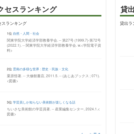
クセスランキング
貸
セスランキング
貸出ラ
1位
自然・人間・社会
関東学院大学経済学部教養学会. -- 第27号 (1999.7)-第72号
(2022.1). -- 関東学院大学経済学部教養学会. w.<学院電子資
料>
2位
雲南の多様な世界 : 歴史・民族・文化
栗原悟著. -- 大修館書店, 2011.5. -- (あじあブックス ; 071).
<図書>
3位
学芸員しか知らない美術館が楽しくなる話
ちいさな美術館の学芸員著. -- 産業編集センター, 2024.1.<
図書>