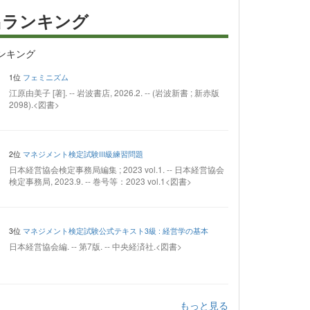
出ランキング
ンキング
1位
フェミニズム
江原由美子 [著]. -- 岩波書店, 2026.2. -- (岩波新書 ; 新赤版
2098).<図書>
2位
マネジメント検定試験III級練習問題
日本経営協会検定事務局編集 ; 2023 vol.1. -- 日本経営協会
検定事務局, 2023.9. -- 巻号等：2023 vol.1<図書>
3位
マネジメント検定試験公式テキスト3級 : 経営学の基本
日本経営協会編. -- 第7版. -- 中央経済社.<図書>
もっと見る