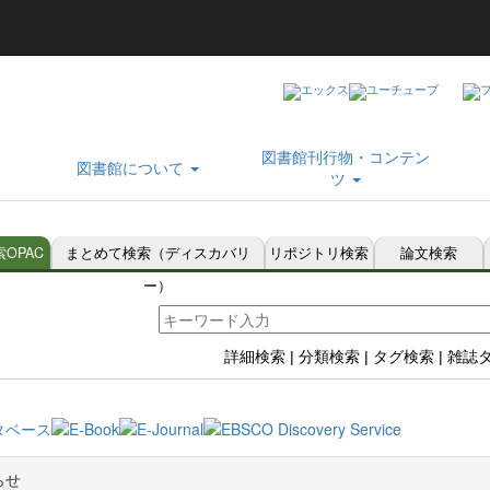
図書館刊行物・コンテン
図書館について
ツ
OPAC
まとめて検索（ディスカバリ
リポジトリ検索
論文検索
ー）
詳細検索
|
分類検索
|
タグ検索
|
雑誌
らせ