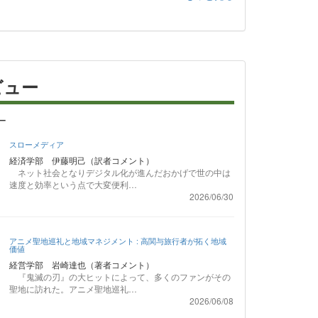
ビュー
ー
スローメディア
経済学部 伊藤明己（訳者コメント）
ネット社会となりデジタル化が進んだおかげで世の中は
速度と効率という点で大変便利…
2026/06/30
アニメ聖地巡礼と地域マネジメント : 高関与旅行者が拓く地域
価値
経営学部 岩崎達也（著者コメント）
『鬼滅の刃』の大ヒットによって、多くのファンがその
聖地に訪れた。アニメ聖地巡礼…
2026/06/08