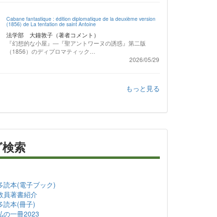
Cabane fantastique : édition diplomatique de la deuxième version
(1856) de La tentation de saint Antoine
法学部 大鐘敦子（著者コメント）
『幻想的な小屋』―『聖アントワーヌの誘惑』第二版
（1856）のディプロマティック…
2026/05/29
もっと見る
グ検索
多読本(電子ブック)
教員著書紹介
多読本(冊子)
私の一冊2023