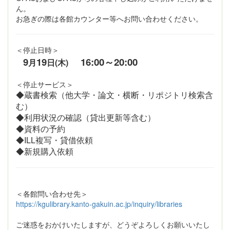
ん。
お急ぎの際は各館カウンター等へお問い合わせください。
＜停止日時＞
9
19
16:00～20:00
月
日(木)
＜停止サービス＞
◆蔵書検索（他大学・論文・横断・リポジトリ検索含
む）
◆利用状況の確認（貸出更新等含む）
◆資料の予約
◆ILL複写・貸借依頼
◆新規購入依頼
＜各館問い合わせ先＞
https://kgulibrary.kanto-gakuin.ac.jp/inquiry/libraries
ご迷惑をおかけいたしますが、どうぞよろしくお願いいたし