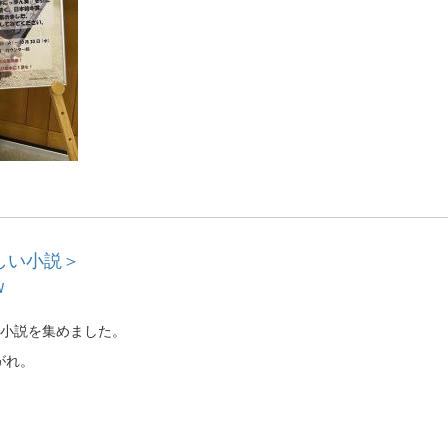
しい小説＞
W
の小説を集めました。
がれ。