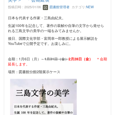
投稿日時 : 2025/01/06
図書館管理者
カテゴリ:
NEW
日本を代表する作家・三島由紀夫。
生誕100年を記念して、著作の装幀や自筆の文字から発せら
れる三島文学の美学の一端をみてみませんか。
後日、国際文化学部・富岡幸一郎教授による展示解説を
YouTubeで公開予定です。お楽しみに。
会期：1月6日（月）～
1月31日（金）
2月28日（金）
＊会期
延長します。
場所：図書館分館2階展示ケース