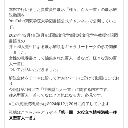
本館で行いました貴重資料展示「種々、百人一首」の展示解
説動画を
YouTube関東学院大学図書館公式チャンネルで公開していま
す。
2024年12月16日(月)に国際文化学部比較文化学科教授で現図
書館長の
井上和人先生による展示解説をギャラリートークの形で開催
しました。
女性の教養書として編集された百人一首など、様々な形の百
人一首に
ついてお話いただきました。
解説全体をテーマに沿って3つのパートに分けて動画にしてお
り、
今回は第1回目で「往来型百人一首」に関する内容です。
往来型百人一首ってなに？と気になる方、必見です。
※この貴重資料展示は2024年12月20日に終了しています
視聴はこちらからどうぞ⇒
「第一回 お役立ち情報満載―往
来型百人一首」