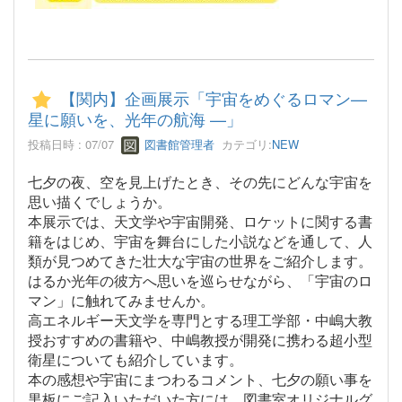
【関内】企画展示「宇宙をめぐるロマン—
星に願いを、光年の航海 —」
投稿日時 : 07/07
図書館管理者
カテゴリ:
NEW
七夕の夜、空を見上げたとき、その先にどんな宇宙を
思い描くでしょうか。
本展示では、天文学や宇宙開発、ロケットに関する書
籍をはじめ、宇宙を舞台にした小説などを通して、人
類が見つめてきた壮大な宇宙の世界をご紹介します。
はるか光年の彼方へ思いを巡らせながら、「宇宙のロ
マン」に触れてみませんか。
高エネルギー天文学を専門とする理工学部・中嶋大教
授おすすめの書籍や、中嶋教授が開発に携わる超小型
衛星についても紹介しています。
本の感想や宇宙にまつわるコメント、七夕の願い事を
黒板にご記入いただいた方には、図書室オリジナルグ