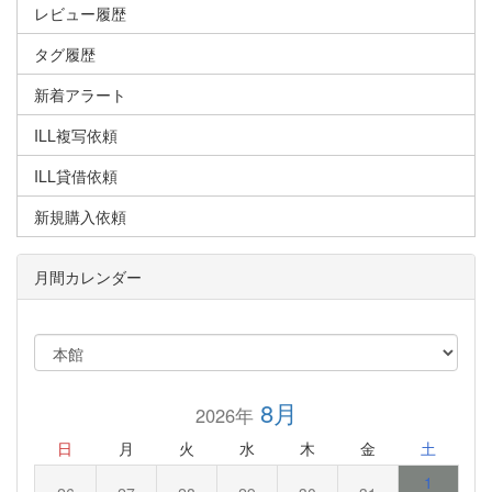
レビュー履歴
タグ履歴
新着アラート
ILL複写依頼
ILL貸借依頼
新規購入依頼
月間カレンダー
8月
2026年
日
月
火
水
木
金
土
1