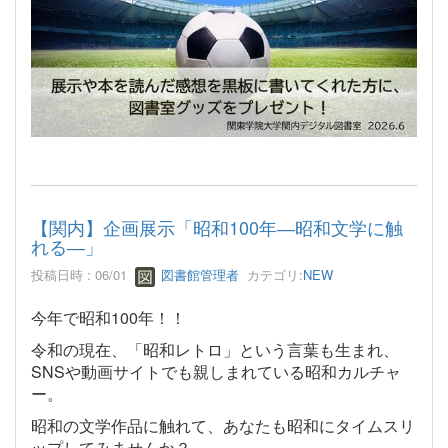
【関内】企画展示「昭和100年―昭和文学に触
れる―」
投稿日時 : 06/01
図書館管理者
カテゴリ:
NEW
今年で昭和100年！！
令和の現在、「昭和レトロ」という言葉も生まれ、
SNSや動画サイトでも親しまれている昭和カルチャ
ー。
昭和の文学作品に触れて、あなたも昭和にタイムスリ
ップしてみませんか？