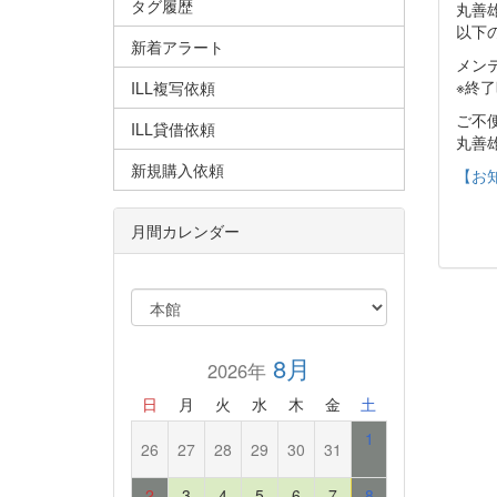
タグ履歴
丸善雄
以下
新着アラート
メンテ
※終
ILL複写依頼
ご不
ILL貸借依頼
丸善
新規購入依頼
【お知
月間カレンダー
8月
2026年
日
月
火
水
木
金
土
1
26
27
28
29
30
31
2
3
4
5
6
7
8