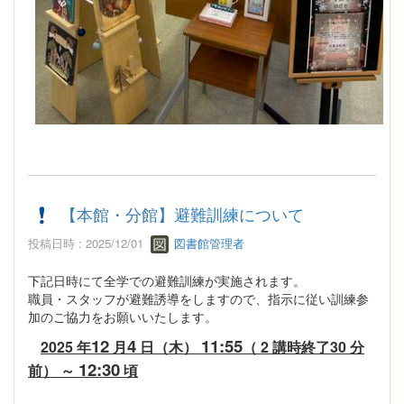
【本館・分館】避難訓練について
投稿日時 : 2025/12/01
図書館管理者
下記日時にて全学での避難訓練が実施されます。
職員・スタッフが避難誘導をしますので、指示に従い訓練参
加のご協力をお願いいたします。
12
4
11:55
2025 年
月
日（木）
（ 2 講時終了30 分
12:30
前） ～
頃