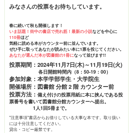
みなさんの投票をお待ちしています。
春に続いて秋も開催します！
いま話題！街中の書店で売れ筋！最新の小説
などを中心に
110冊
ほど
気軽に読める本がカウンター前に並んでいます。
ぜひ手に取ってあなたが読みたい本に1票を投じてください。
あなたが選んだ本が図書館の1冊に
なって並びます!!
投票期間：2024年11月7日(木)～11月19日(火)
各日開館時間内（8：50-19：00）
参加対象：本学学部学生・大学院生
開催場所：図書館 分館 2 階 カウンター前
投票方法：
備え付けの投票用紙に本に挟んである投
票番号を書いて図書館分館カウンターへ提出。
1人1回5冊まで。
*注意事項*書店からお借りしている大事な本です。取り扱い
には十分注意してください。
貸出・コピー厳禁です。