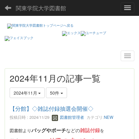
関東学院大学図書館
Toggl
2024年11月の記事一覧
2024年11月
50件
【分館】◇雑誌付録抽選会開催◇
投稿日時 : 2024/11/29
図書館管理者
カテゴリ:
NEW
バッグやポーチ
雑誌付録
図書館より
などの
を