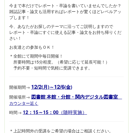
今まで本だけでレポート・卒論を書いていませんでしたか？
雑誌記事・論文も活用すればレポートが驚くほどレベルアッ
プします！
今、あなたがお探しのテーマに沿ってご説明しますので
レポート・卒論にすぐに使える記事・論文をお持ち帰りくだ
さい！
お友達との参加もＯＫ！
＊全館にて期間中毎日開催！
所要時間は15分程度。（希望に応じて延長可能！）
予約不要・短時間で気軽に受講できます。
12/2
12/6
(月)～
(金)
開催期間→
図書館 本館・分館・関内デジタル図書室
開催場所→
カウンター近く
12：15～15：00
（随時実施）
時間→
＊上記時間外の受講をご希望の場合はご相談ください。