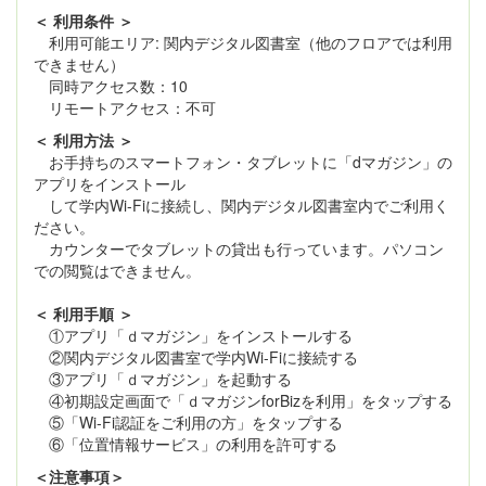
＜ 利用条件 ＞
利用可能エリア: 関内デジタル図書室（他のフロアでは利用
できません）
同時アクセス数：10
リモートアクセス：不可
＜ 利用方法 ＞
お手持ちのスマートフォン・タブレットに「dマガジン」の
アプリをインストール
して学内Wi-Fiに接続し、関内デジタル図書室内でご利用く
ださい。
カウンターでタブレットの貸出も行っています。パソコン
での閲覧はできません。
＜ 利用手順 ＞
①アプリ「ｄマガジン」をインストールする
②関内デジタル図書室で学内Wi-Fiに接続する
③アプリ「ｄマガジン」を起動する
④初期設定画面で「ｄマガジンforBizを利用」をタップする
⑤「Wi-Fi認証をご利用の方」をタップする
⑥「位置情報サービス」の利用を許可する
＜注意事項＞