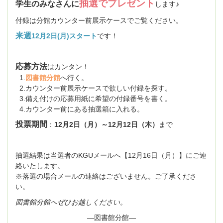
抽選でプレゼント
学生のみなさんに
します♪
付録は分館カウンター前展示ケースでご覧ください。
来週
12月2日(月)
スタート
です！
応募方法
はカンタン！
1.
図書館分館
へ行く。
2.カウンター前展示ケースで欲しい付録を探す。
3.備え付けの応募用紙に希望の付録番号を書く。
4.カウンター前にある抽選箱に入れる。
投票期間
：
12月2日（月）～12月12日（木）
まで
抽選結果は当選者のKGUメールへ【12月16日（月）】にご連
絡いたします。
※落選の場合メールの連絡はございません。ご了承くださ
い。
図書館分館へぜひお越しください。
―図書館分館―