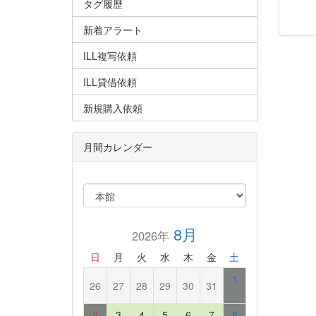
タグ履歴
新着アラート
ILL複写依頼
ILL貸借依頼
新規購入依頼
月間カレンダー
8月
2026年
日
月
火
水
木
金
土
1
26
27
28
29
30
31
2
3
4
5
6
7
8