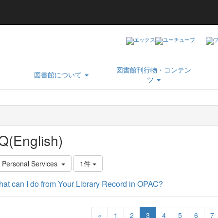
図書館刊行物・コンテン
図書館について
ツ
Q(English)
. Personal Services
1件
at can I do from Your Library Record in OPAC?
«
1
2
3
4
5
6
7