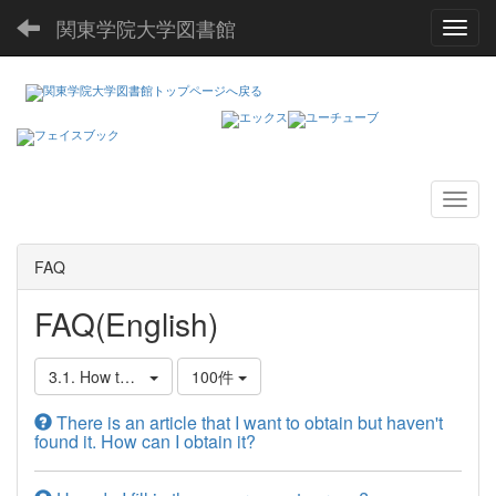
関東学院大学図書館
Toggl
FAQ
FAQ(English)
3.1. How to Get Materials from Other Libraries
100件
There is an article that I want to obtain but haven't
found it. How can I obtain it?