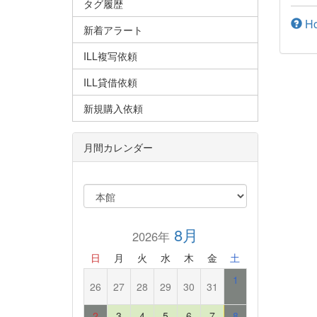
タグ履歴
How
新着アラート
ILL複写依頼
ILL貸借依頼
新規購入依頼
月間カレンダー
8月
2026年
日
月
火
水
木
金
土
1
26
27
28
29
30
31
2
3
4
5
6
7
8