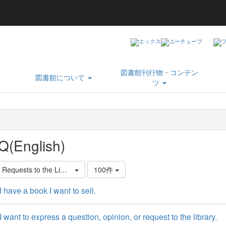
図書館刊行物・コンテン
図書館について
ツ
Q(English)
. Requests to the Library
100件
have a book I want to sell.
want to express a question, opinion, or request to the library.