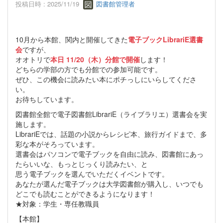
投稿日時 : 2025/11/19
図書館管理者
10月から本館、関内と開催してきた
電子ブックLibrariE選書
会
ですが、
オオトリで
本日
11/20（木）分館で開催
します！
どちらの学部の方でも分館での参加可能です。
ぜひ、この機会に読みたい本にポチっしにいらしてくださ
い。
お待ちしています。
図書館全館で電子図書館LibrariE（ライブラリエ）選書会を実
施します。
LibrariEでは、話題の小説からレシピ本、旅行ガイドまで、多
彩な本がそろっています。
選書会はパソコンで電子ブックを自由に読み、図書館にあっ
たらいいな、もっとじっくり読みたい、と
思う電子ブックを選んでいただくイベントです。
あなたが選んだ電子ブックは大学図書館が購入し、いつでも
どこでも読むことができるようになります！
★対象：学生・専任教職員
【本館】