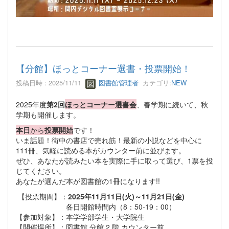
【分館】ほっとコーナー選書・投票開始！
投稿日時 : 2025/11/11
図書館管理者
カテゴリ:
NEW
2025年度
第2回
ほっとコーナー選書会
、春学期に続いて、秋
学期も開催します。
本日
から
投票開始
です！
いま話題！街中の書店で売れ筋！最新の小説などを中心に
111冊、気軽に読める本がカウンター前に並びます。
ぜひ、あなたが読みたい本を実際に手に取って選び、1票を投
じてください。
あなたが選んだ本が図書館の1冊になります!!
【投票期間】：
2025年11月11日(火)～11月21日(金)
各日開館時間内（8：50-19：00）
【参加対象】：本学学部学生・大学院生
【開催場所】：図書館 分館 2 階 カウンター前