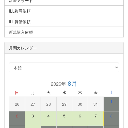
新着アラート
ILL複写依頼
ILL貸借依頼
新規購入依頼
月間カレンダー
8月
2026年
日
月
火
水
木
金
土
1
26
27
28
29
30
31
2
3
4
5
6
7
8