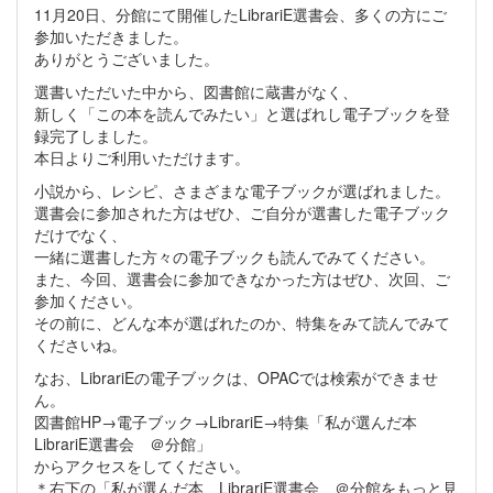
11月20日、分館にて開催したLibrariE選書会、多くの方にご
参加いただきました。
ありがとうございました。
選書いただいた中から、図書館に蔵書がなく、
新しく「この本を読んでみたい」と選ばれし電子ブックを登
録完了しました。
本日よりご利用いただけます。
小説から、レシピ、さまざまな電子ブックが選ばれました。
選書会に参加された方はぜひ、ご自分が選書した電子ブック
だけでなく、
一緒に選書した方々の電子ブックも読んでみてください。
また、今回、選書会に参加できなかった方はぜひ、次回、ご
参加ください。
その前に、どんな本が選ばれたのか、特集をみて読んでみて
くださいね。
なお、LibrariEの電子ブックは、OPACでは検索ができませ
ん。
図書館HP→電子ブック→LibrariE→特集「私が選んだ本
LibrariE選書会 ＠分館」
からアクセスをしてください。
＊右下の「私が選んだ本 LibrariE選書会 ＠分館をもっと見