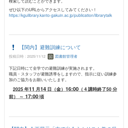
検索して読むことができます。
ぜひ以下のURLからアクセスしてみてください！
https://kgulibrary.kanto-gakuin.ac.jp/publication/librarytalk
【関内】避難訓練について
投稿日時 : 2025/11/12
図書館管理者
下記日時にて全学での避難訓練が実施されます。
職員・スタッフが避難誘導をしますので、指示に従い訓練参
加のご協力をお願いいたします。
11
14
16:00
2025 年
月
日（金）
（ 4 講時終了50 分
17:00
前） ～
頃