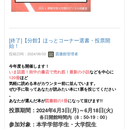
[終了]【分館】ほっとコーナー選書・投票開
始！
投稿日時 : 2024/06/03
図書館管理者
今年度も開催します！
いま話題！街中の書店で売れ筋！最新の小説
などを中心に
120冊
ほど
気軽に読める本がカウンター前に並んでいます。
ぜひ手に取ってあなたが読みたい本に1票を投じてください
。
あなたが選んだ本が
図書館の1冊
になって並びます!!
投票期間：2024年6月3日(月)～6月18日(火)
各日開館時間内（8：50-19：00）
参加対象：本学学部学生・大学院生