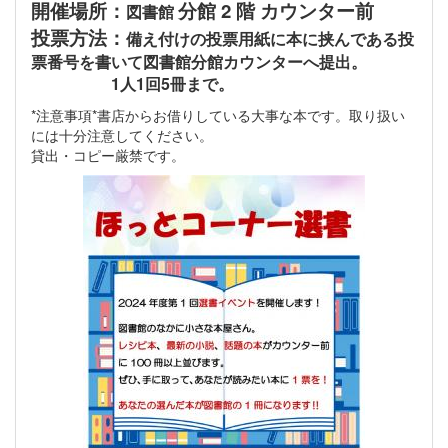
開催場所：
分館 2 階 カウンター前
図書館
投票方法：
備え付けの投票用紙に本に挟んである投
票番号を書いて図書館分館カウンターへ提出。
1人1回5冊まで。
*注意事項*書店からお借りしている大事な本です。取り扱い
には十分注意してください。
貸出・コピー厳禁です。