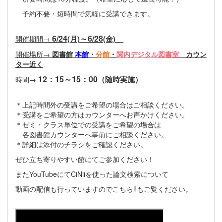
予約不要・短時間で気軽に受講できます。
6/24
～6/28
開催期間→
(月)
(金)
開催場所→
図書館
本館
・
分館
・
関内デジタル図書室
カウン
ター近く
12：15～15：00
時間→
（随時実施）
＊上記時間外の受講をご希望の場合はご相談ください。
＊受講をご希望の方はカウンターへお声かけください。
＊ゼミ・クラス単位での受講をご希望の場合は
各図書館カウンターへ事前にご相談ください。
＊詳細は添付のチラシをご確認ください。
ぜひ立ち寄りやすい館にてご参加ください！
またYouTubeにてCiNiiを使った論文検索について
動画の配信も行っていますのでこちら⇩もご覧ください。