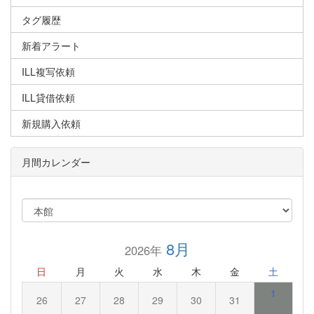
タグ履歴
新着アラート
ILL複写依頼
ILL貸借依頼
新規購入依頼
月間カレンダー
8月
2026年
日
月
火
水
木
金
土
1
26
27
28
29
30
31