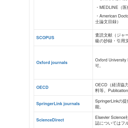
・MEDLINE（
・American Doct
士論文目録）
査読文献（ジャ
SCOPUS
級の抄録・引用
Oxford Unive
Oxford journals
可。
OECD（経済
OECD
料等。Publica
SpringerLi
SpringerLink journals
能。
Elsevier S
ScienceDirect
誌についてはフ