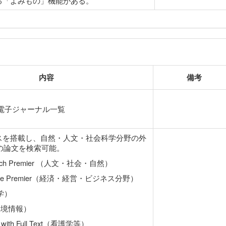
る「よみもの」機能がある。
内容
備考
電子ジャーナル一覧
スを搭載し、自然・人文・社会科学分野の外
誌の論文を検索可能。
earch Premier （人文・社会・自然）
ource Premier（経済・経営・ビジネス分野）
済学）
（環境情報）
 with Full Text（看護学等）