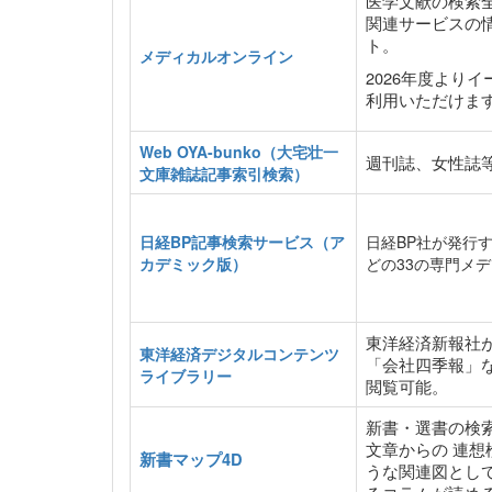
医学文献の検索
関連サービスの
ト。
メディカルオンライン
2026年度より
利用いただけま
Web OYA-bunko（大宅壮一
週刊誌、女性誌
文庫雑誌記事索引検索）
日経BP記事検索サービス（ア
日経BP社が発行
カデミック版）
どの33の専門メ
東洋経済新報社
東洋経済デジタルコンテンツ
「会社四季報」
ライブラリー
閲覧可能。
新書・選書の検
文章からの 連
新書マップ4D
うな関連図とし