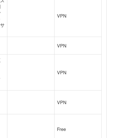
ビス
間
で
VPN
を
料サ
VPN
覧
超
VPN
な
）
VPN
Free