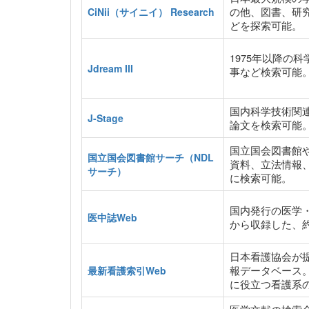
の他、図書、研
CiNii（サイニイ） Research
どを探索可能。
1975年以降の
Jdream III
事など検索可能
国内科学技術関
J-Stage
論文を検索可能
国立国会図書館
国立国会図書館サーチ（NDL
資料、立法情報
サーチ）
に検索可能。
国内発行の医学・
医中誌Web
から収録した、約
日本看護協会が
報データベース
最新看護索引Web
に役立つ看護系