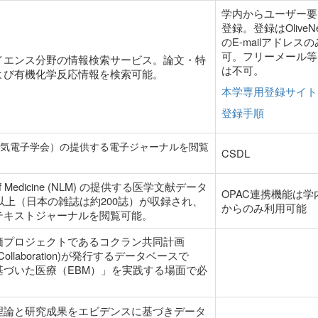
学内からユーザー要
登録。登録はOliveNe
のE-mailアドレスの
可。フリーメール等
イエンス分野の情報検索サービス。論文・特
は不可。
よび有機化学反応情報を検索可能。
本学専用登録サイト
登録手順
カ電気電子学会）の提供する電子ジャーナルを閲覧
CSDL
ary of Medicine (NLM) の提供する医学文献データ
OPAC連携機能は学
誌以上（日本の雑誌は約200誌）が収録され、
からのみ利用可能
テキストジャーナルを閲覧可能。
価プロジェクトであるコクラン共同計画
e Collaboration)が発行するデータベースで
基づいた医療（EBM）」を実践する場面で必
。
理論と研究成果をエビデンスに基づきデータ