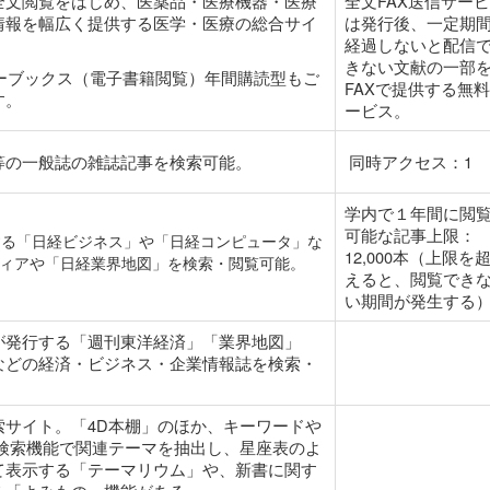
全文閲覧をはじめ、医薬品・医療機器・医療
全文FAX送信サー
情報を幅広く提供する医学・医療の総合サイ
は発行後、一定期
経過しないと配信
きない文献の一部
イーブックス（電子書籍閲覧）年間購読型もご
FAXで提供する無
す。
ービス。
等の一般誌の雑誌記事を検索可能。
同時アクセス：1
学内で１年間に閲
可能な記事上限：
する「日経ビジネス」や「日経コンピュータ」な
12,000本（上限を
ディアや「日経業界地図」を検索・閲覧可能。
えると、閲覧でき
い期間が発生する
が発行する「週刊東洋経済」「業界地図」
などの経済・ビジネス・企業情報誌を検索・
索サイト。「4D本棚」のほか、キーワードや
想検索機能で関連テーマを抽出し、星座表のよ
て表示する「テーマリウム」や、新書に関す