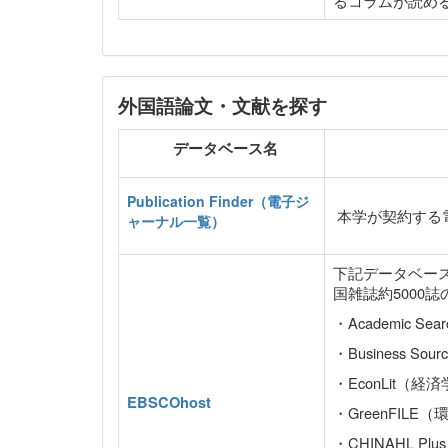
るコラムが読め
外国語論文・文献を探す
データベース名
Publication Finder（電子ジ
本学が契約する
ャーナル一覧）
下記データベー
国雑誌約5000
・Academic S
・Business S
・EconLit（経
EBSCOhost
・GreenFILE
・CHINAHL Plus