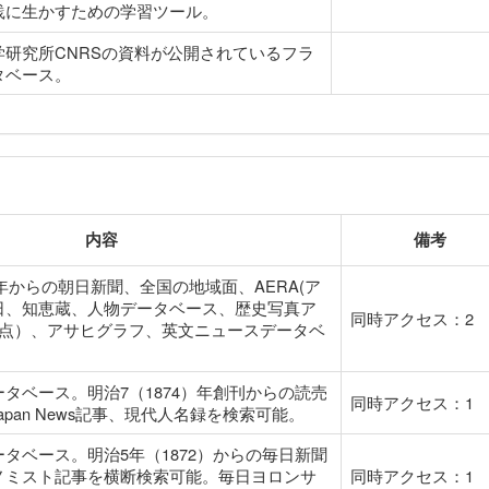
践に生かすための学習ツール。
学研究所CNRSの資料が公開されているフラ
タベース。
内容
備考
9）年からの朝日新聞、全国の地域面、AERA(ア
日、知恵蔵、人物データベース、歴史写真ア
同時アクセス：2
万点）、アサヒグラフ、英文ニュースデータベ
。
タベース。明治7（1874）年創刊からの読売
同時アクセス：1
Japan News記事、現代人名録を検索可能。
タベース。明治5年（1872）からの毎日新聞
ノミスト記事を横断検索可能。毎日ヨロンサ
同時アクセス：1