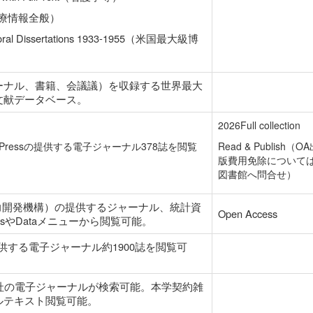
医療情報全般）
oral Dissertations 1933-1955（米国最大級博
ーナル、書籍、会議議）を収録する世界最大
文献データベース。
2026Full collection
rsity Pressの提供する電子ジャーナル378誌を閲覧
Read & Publish（O
版費用免除について
図書館へ問合せ）
協力開発機構）の提供するジャーナル、統計資
Open Access
tionsやDataメニューから閲覧可能。
nkの提供する電子ジャーナル約1900誌を閲覧可
cience社の電子ジャーナルが検索可能。本学契約雑
ルテキスト閲覧可能。