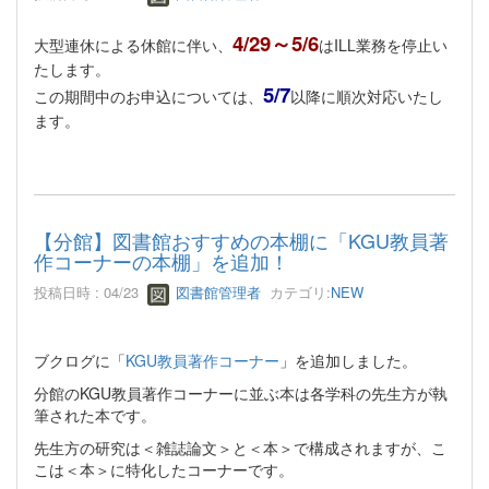
4/29～5/6
大型連休による休館に伴い、
はILL業務を停止い
たします。
5/7
この期間中のお申込については、
以降に順次対応いたし
ます。
【分館】図書館おすすめの本棚に「KGU教員著
作コーナーの本棚」を追加！
投稿日時 : 04/23
図書館管理者
カテゴリ:
NEW
ブクログに「
KGU教員著作コーナー
」を追加しました。
分館のKGU教員著作コーナーに並ぶ本は各学科の先生方が執
筆された本です。
先生方の研究は＜雑誌論文＞と＜本＞で構成されますが、こ
こは＜本＞に特化したコーナーです。