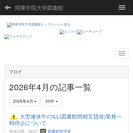
関東学院大学図書館
Toggl
ブログ
2026年4月の記事一覧
2026年4月
50件
大型連休中のILL(図書館間相互貸借)業務一
時停止について
投稿日時 : 04/27
図書館管理者