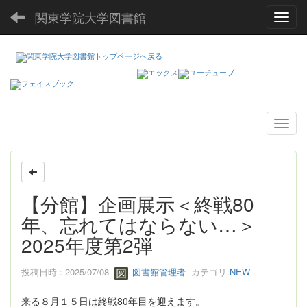
関東学院大学図書館
Toggl
【分館】企画展示＜終戦80
年、忘れてはならない…＞
2025年度第2弾
投稿日時 : 2025/07/08
図書館管理者
カテゴリ:
NEW
来る８月１５日は終戦80年目を迎えます。