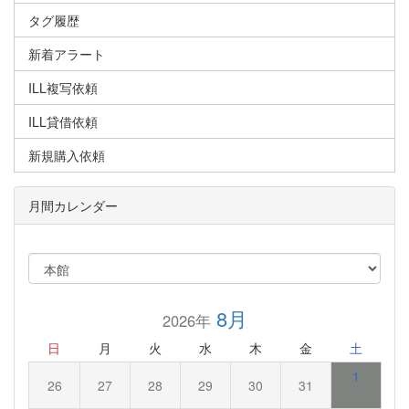
タグ履歴
新着アラート
ILL複写依頼
ILL貸借依頼
新規購入依頼
月間カレンダー
8月
2026年
日
月
火
水
木
金
土
1
26
27
28
29
30
31