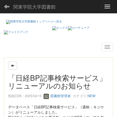
関東学院大学図書館
Toggl
「日経BP記事検索サービス」
リニューアルのお知らせ
投稿日時 : 2025/04/15
図書館管理者
カテゴリ:
NEW
データベース「日経BP記事検索サービス」（通称：キジケ
ン）がリニューアルしました。