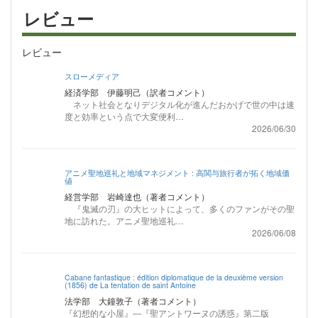
レビュー
レビュー
スローメディア
経済学部 伊藤明己（訳者コメント）
ネット社会となりデジタル化が進んだおかげで世の中は速
度と効率という点で大変便利…
2026/06/30
アニメ聖地巡礼と地域マネジメント : 高関与旅行者が拓く地域価
値
経営学部 岩崎達也（著者コメント）
『鬼滅の刃』の大ヒットによって、多くのファンがその聖
地に訪れた。アニメ聖地巡礼…
2026/06/08
Cabane fantastique : édition diplomatique de la deuxième version
(1856) de La tentation de saint Antoine
法学部 大鐘敦子（著者コメント）
『幻想的な小屋』―『聖アントワーヌの誘惑』第二版