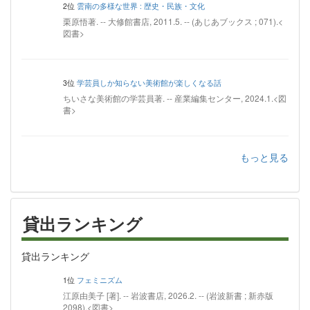
2位
雲南の多様な世界 : 歴史・民族・文化
栗原悟著. -- 大修館書店, 2011.5. -- (あじあブックス ; 071).<
図書>
3位
学芸員しか知らない美術館が楽しくなる話
ちいさな美術館の学芸員著. -- 産業編集センター, 2024.1.<図
書>
もっと見る
貸出ランキング
貸出ランキング
1位
フェミニズム
江原由美子 [著]. -- 岩波書店, 2026.2. -- (岩波新書 ; 新赤版
2098).<図書>