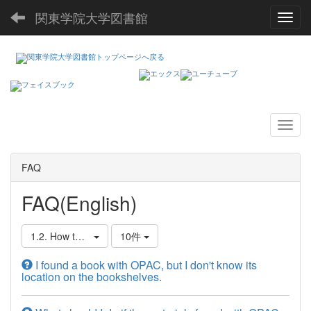
関東学院大学図書館
Toggl
FAQ
FAQ(English)
1.2. How to Find, Borrow, and Reserve Books
10件
I found a book with OPAC, but I don't know its
location on the bookshelves.