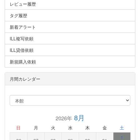
レビュー履歴
タグ履歴
新着アラート
ILL複写依頼
ILL貸借依頼
新規購入依頼
月間カレンダー
8月
2026年
日
月
火
水
木
金
土
1