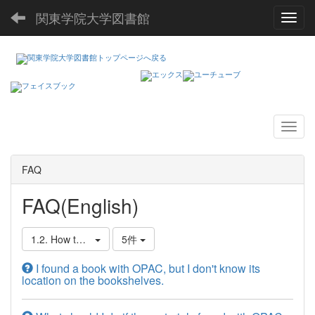
関東学院大学図書館
Toggl
FAQ
FAQ(English)
1.2. How to Find, Borrow, and Reserve Books
5件
I found a book with OPAC, but I don't know its
location on the bookshelves.