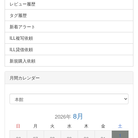
レビュー履歴
タグ履歴
新着アラート
ILL複写依頼
ILL貸借依頼
新規購入依頼
月間カレンダー
8月
2026年
日
月
火
水
木
金
土
1