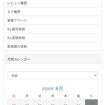
レビュー履歴
タグ履歴
新着アラート
ILL複写依頼
ILL貸借依頼
新規購入依頼
月間カレンダー
8月
2026年
日
月
火
水
木
金
土
1