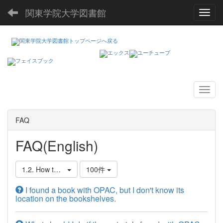
関東学院大学図書館
Toggl
FAQ
FAQ(English)
1.2. How to Find, Borrow, and Reserve Books
100件
I found a book with OPAC, but I don't know its
location on the bookshelves.