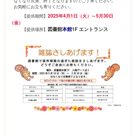
なくなり次第、終了となりますのでご了承ください。
お気軽にお立ち寄りください。
2025
4
1
5
30
【提供期間】
年
月
日（火）～
月
日
（金）
図書館
本館
1F エントランス
【提供場所】