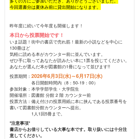
多くの方にご参加いただき、ありがとうございました。
今回選書分は夏休み前に貸出開始になります。
昨年度に続いて今年度も開催します！
本日から投票開始です！
いま話題！街中の書店で売れ筋！最新の小説などを中心に
130冊ほど
気軽に読める本がカウンター前に並んでいます。
ぜひ手に取ってあなたが読みたい本に1票を投じてください。
あなたが選んだ本が図書館の1冊になって並びます!!
2026年6月3日(水)～6月17日(水)
投票期間：
各日開館時間内（8：50-19：00）
参加対象：本学学部学生・大学院生
開催場所：図書館 分館 2 階 カウンター前
投票方法：備え付けの投票用紙に本に挟んである投票番号を
書いて図書館分館カウンターへ提出。
1人1回5冊まで。
*注意事項*
書店からお借りしている大事な本です。取り扱いには十分注
意してください。