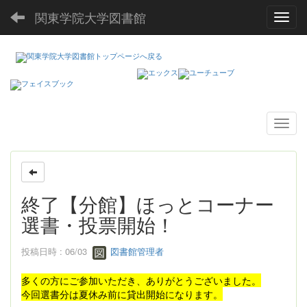
関東学院大学図書館
Toggl
終了【分館】ほっとコーナー
選書・投票開始！
投稿日時 : 06/03
図書館管理者
多くの方にご参加いただき、ありがとうございました。
今回選書分は夏休み前に貸出開始になります。