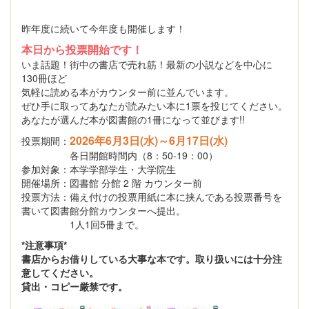
昨年度に続いて今年度も開催します！
本日から投票開始です！
いま話題！街中の書店で売れ筋！最新の小説などを中心に
130冊ほど
気軽に読める本がカウンター前に並んでいます。
ぜひ手に取ってあなたが読みたい本に1票を投じてください。
あなたが選んだ本が図書館の1冊になって並びます!!
2026年6月3日(水)～6月17日(水)
投票期間：
各日開館時間内（8：50-19：00）
参加対象：本学学部学生・大学院生
開催場所：図書館 分館 2 階 カウンター前
投票方法：備え付けの投票用紙に本に挟んである投票番号を
書いて図書館分館カウンターへ提出。
1人1回5冊まで。
*注意事項*
書店からお借りしている大事な本です。取り扱いには十分注
意してください。
貸出・コピー厳禁です。