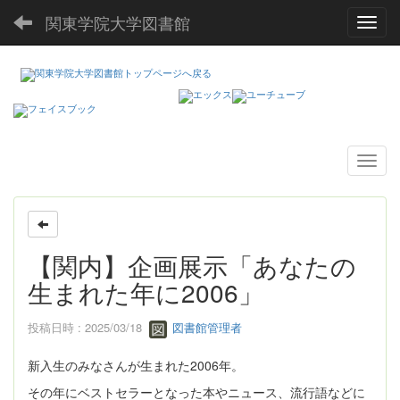
関東学院大学図書館
Toggl
【関内】企画展示「あなたの
生まれた年に2006」
投稿日時 : 2025/03/18
図書館管理者
新入生のみなさんが生まれた2006年。
その年にベストセラーとなった本やニュース、流行語などに