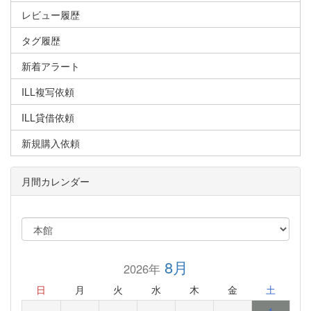
レビュー履歴
タグ履歴
新着アラート
ILL複写依頼
ILL貸借依頼
新規購入依頼
月間カレンダー
8月
2026年
日
月
火
水
木
金
土
1