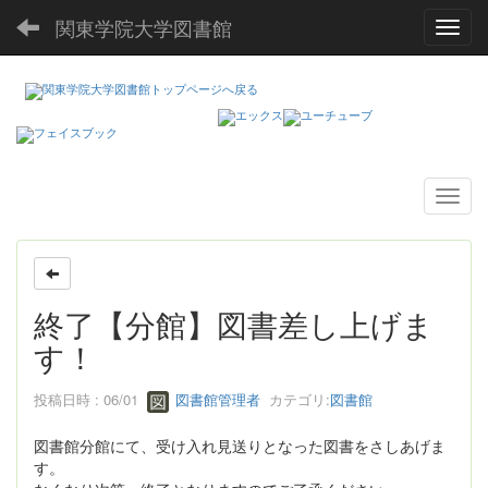
関東学院大学図書館
Toggl
終了【分館】図書差し上げま
す！
投稿日時 : 06/01
図書館管理者
カテゴリ:
図書館
図書館分館にて、受け入れ見送りとなった図書をさしあげま
す。