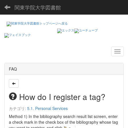
関東学院大学図書館
FAQ
How do I register a tag?
カテゴリ:
5.1. Personal Services
Method 1) In the bibliography search result list screen, enter
a check mark in the check box of the bibliography whose tag
you want to register, and click
.