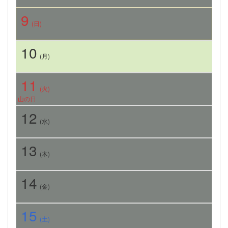
9
(日)
10
(月)
11
(火)
山の日
12
(水)
13
(木)
14
(金)
15
(土)