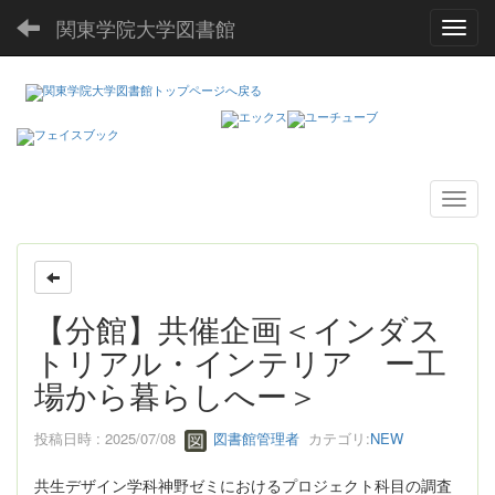
関東学院大学図書館
Toggl
【分館】共催企画＜インダス
トリアル・インテリア ー工
場から暮らしへー＞
投稿日時 : 2025/07/08
図書館管理者
カテゴリ:
NEW
共生デザイン学科神野ゼミにおけるプロジェクト科目の調査