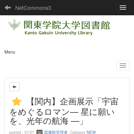
NetCommons3
Toggl
Menu
【関内】企画展示「宇宙
をめぐるロマン— 星に願い
を、光年の航海 —」
posted : 07/07
図書館管理者
Category:
NEW