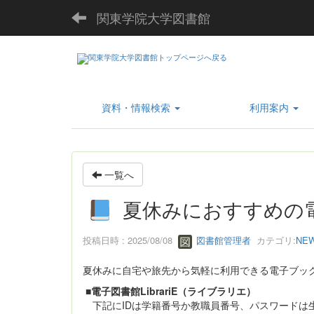
関東学院大学図書館
資料・情報検索
利用案内
一覧へ
夏休みにおすすめの
投稿日時 : 2025/08/08
図書館管理者
カテゴリ:
NE
夏休みに自宅や旅先から気軽に利用できる電子ブッ
■電子図書館LibrariE（ライブラリエ）
下記にIDは学籍番号か教職員番号、パスワードは