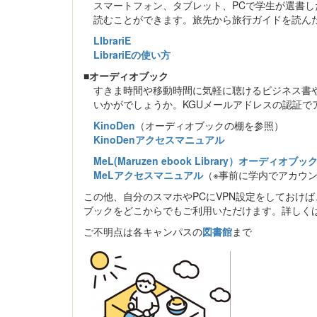
スマートフォン、タブレット、PCで学生が選書し
読むことができます。旅先から旅行ガイドを読んだ
LIbrariE
LibrariEの使い方
■オーディオブック
すきま時間や移動時間に気軽に聴けるビジネス書や
いかがでしょうか。KGUメールアドレスの認証で
KinoDen
（オーディオブックの棚を参照）
KinoDenアクセスマニュアル
MeL(Maruzen ebook Library）オーディオブッ
MeLアクセスマニュアル
（※事前に学内でアカウ
この他、自分のスマホやPCにVPN設定をしておけ
ブックをどこからでもご利用いただけます。詳しく
ご不明点は各キャンパスの
図書館
まで