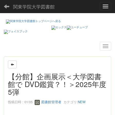
関東学院大学図書館
Toggl
【分館】企画展示＜大学図書
館で DVD鑑賞？！＞2025年度
5弾
投稿日時 : 01/05
図書館管理者
カテゴリ:
NEW