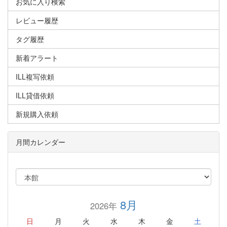
お気に入り検索
レビュー履歴
タグ履歴
新着アラート
ILL複写依頼
ILL貸借依頼
新規購入依頼
月間カレンダー
8月
2026年
日
月
火
水
木
金
土