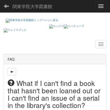
関東学院大学図書館
Toggl
FAQ
What if I can't find a book
that hasn't been loaned out or
I can't find an issue of a serial
in the library's collection?