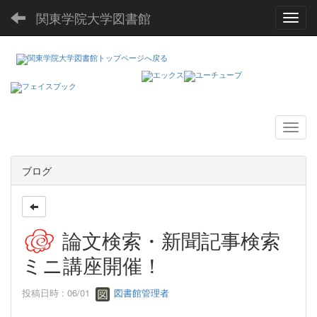
関東学院大学図書館
Toggl
ブログ
論文検索・新聞記事検索
ミニ講座開催！
投稿日時 : 06/01
図書館管理者