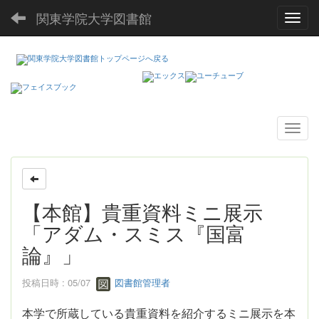
関東学院大学図書館
Toggl
【本館】貴重資料ミニ展示
「アダム・スミス『国富
論』」
投稿日時 : 05/07
図書館管理者
本学で所蔵している貴重資料を紹介するミニ展示を本