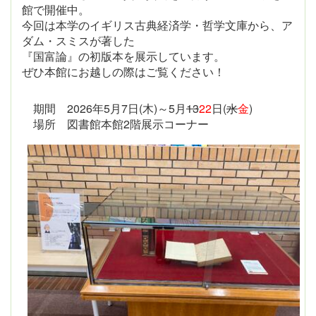
館で開催中。
今回は本学のイギリス古典経済学・哲学文庫から、ア
ダム・スミスが著した
『国富論』の初版本を展示しています。
ぜひ本館にお越しの際はご覧ください！
期間 2026年5月7日(木)～5月
13
22
日(
水
金
)
場所 図書館本館2階展示コーナー